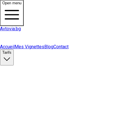
Open menu
Avtovia.bg
Accueil
Mes Vignettes
Blog
Contact
Tarifs
Acheter une vignette