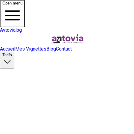
Open menu
Avtovia.bg
Accueil
Mes Vignettes
Blog
Contact
Tarifs
Acheter une vignette