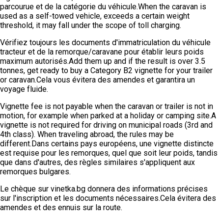
parcourue et de la catégorie du véhicule.When the caravan is
used as a self-towed vehicle, exceeds a certain weight
threshold, it may fall under the scope of toll charging.
Vérifiez toujours les documents d'immatriculation du véhicule
tracteur et de la remorque/caravane pour établir leurs poids
maximum autorisés.Add them up and if the result is over 3.5
tonnes, get ready to buy a Category B2 vignette for your trailer
or caravan.Cela vous évitera des amendes et garantira un
voyage fluide.
Vignette fee is not payable when the caravan or trailer is not in
motion, for example when parked at a holiday or camping site.A
vignette is not required for driving on municipal roads (3rd and
4th class). When traveling abroad, the rules may be
different.Dans certains pays européens, une vignette distincte
est requise pour les remorques, quel que soit leur poids, tandis
que dans d'autres, des règles similaires s'appliquent aux
remorques bulgares.
Le chèque sur vinetka.bg donnera des informations précises
sur l'inscription et les documents nécessaires.Cela évitera des
amendes et des ennuis sur la route.