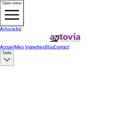
Open menu
Avtovia.bg
Accueil
Mes Vignettes
Blog
Contact
Tarifs
Acheter une vignette