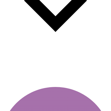
Вињета во последен момент:
зошто е грешка да се купи