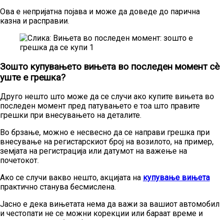
Ова е непријатна појава и може да доведе до парична
казна и расправии.
Зошто купувањето вињета во последен момент сè
уште е грешка?
Друго нешто што може да се случи ако купите вињета во
последен момент пред патувањето е тоа што правите
грешки при внесувањето на деталите.
Во брзање, можно е несвесно да се направи грешка при
внесување на регистарскиот број на возилото, на пример,
земјата на регистрација или датумот на важење на
почетокот.
Ако се случи вакво нешто, акцијата на
купување вињета
практично станува бесмислена.
Јасно е дека вињетата нема да важи за вашиот автомобил
и честопати не се можни корекции или бараат време и