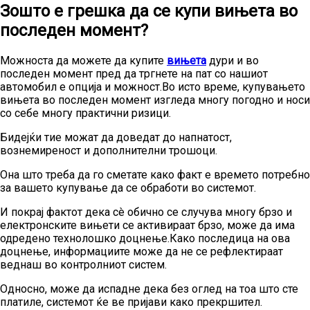
Зошто е грешка да се купи вињета во
последен момент?
Можноста да можете да купите
вињета
дури и во
последен момент пред да тргнете на пат со нашиот
автомобил е опција и можност.Во исто време, купувањето
вињета во последен момент изгледа многу погодно и носи
со себе многу практични ризици.
Бидејќи тие можат да доведат до напнатост,
вознемиреност и дополнителни трошоци.
Она што треба да го сметате како факт е времето потребно
за вашето купување да се обработи во системот.
И покрај фактот дека сè обично се случува многу брзо и
електронските вињети се активираат брзо, може да има
одредено технолошко доцнење.Како последица на ова
доцнење, информациите може да не се рефлектираат
веднаш во контролниот систем.
Односно, може да испадне дека без оглед на тоа што сте
платиле, системот ќе ве пријави како прекршител.