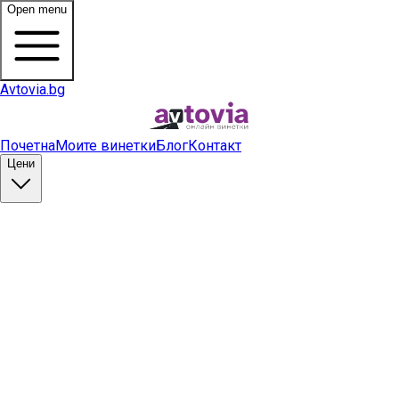
Open menu
Avtovia.bg
Почетна
Моите винетки
Блог
Контакт
Цени
Купи винетка