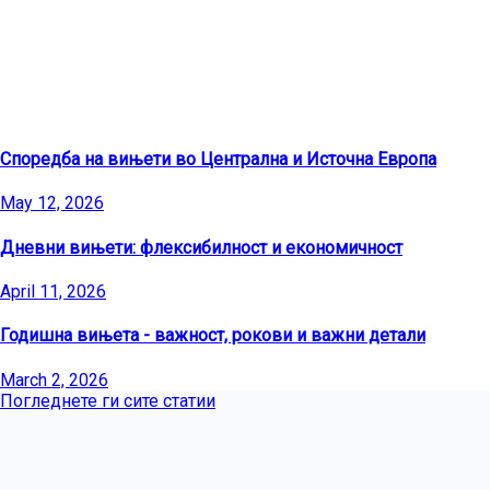
Последни статии
Споредба на вињети во Централна и Источна Европа
May 12, 2026
Дневни вињети: флексибилност и економичност
April 11, 2026
Годишна вињета - важност, рокови и важни детали
March 2, 2026
Погледнете ги сите статии