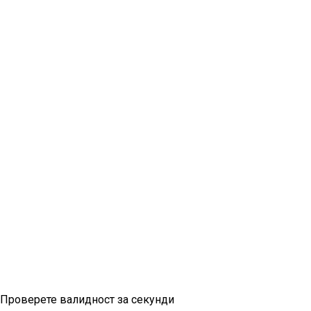
Проверка на вињетка
Проверете валидност за секунди