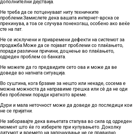
дополнителни дејствија.
Не треба да се потценуваат ниту техничките
проблеми.Замислете дека вашата интернет-врска се
прекинува, а тоа се случува понекогаш, особено ако веќе
сте на пат.
Не се исклучени и привремени дефекти на системот за
продажба.Може да се појават проблеми со плаќањето,
поради различни причини, доцнење во плаќањето,
одреден проблем со банката.
Не можете да го предвидите сето ова и може да ве
доведе во напната ситуација.
Во суштина, кога брзаме за нешто или некаде, сосема е
можна можноста да направиме грешка или сè да не оди
без проблеми поради краткото време.
Дури и мала неточност може да доведе до последици кои
не се пријатни.
Не заборавајте дека вињетата стапува во сила од одреден
момент што ќе го изберете при купувањето. Доколку
датумот и времето на започнување не се правилно