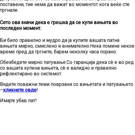
поставени, тие нема да важат во моментот кога веќе сте
тргнале.
Сето ова значи дека е грешка да се купи вињета во
последен момент.
Би било правилно и мудро да ја купите вашата патна
вињета мирно, смислено и внимателно.Нека помине некое
време пред да тргнете, барем неколку часа порано.
Обезбедете мирно патување.Со гаранција дека сè е во ред
со вашата купена вињета, сè е валидно и правилно
рефлектирано во системот.
Видете поважни теми поврзани со вињетата и патувањето
–
кликнете овде
!
Имајте убав пат!