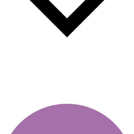
Горяча віньєтка: чому
купувати помилку