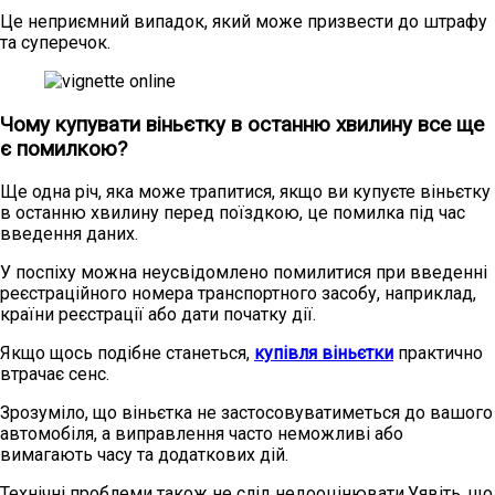
Це неприємний випадок, який може призвести до штрафу
та суперечок.
Чому купувати віньєтку в останню хвилину все ще
є помилкою?
Ще одна річ, яка може трапитися, якщо ви купуєте віньєтку
в останню хвилину перед поїздкою, це помилка під час
введення даних.
У поспіху можна неусвідомлено помилитися при введенні
реєстраційного номера транспортного засобу, наприклад,
країни реєстрації або дати початку дії.
Якщо щось подібне станеться,
купівля віньєтки
практично
втрачає сенс.
Зрозуміло, що віньєтка не застосовуватиметься до вашого
автомобіля, а виправлення часто неможливі або
вимагають часу та додаткових дій.
Технічні проблеми також не слід недооцінювати.Уявіть, що