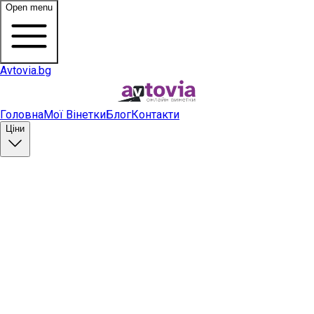
Open menu
Avtovia.bg
Головна
Мої Вінетки
Блог
Контакти
Ціни
Купити вінетку