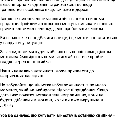
ваше інтернет-з’єднання втрачається, і це іноді
трапляється, особливо якщо ви вже в дорозі.
Також не виключені тимчасові збої в роботі системи
продажів.Проблеми з оплатою можуть виникати з різних
причин, затримка платежу, деякі проблеми з банком.
Ви не можете передбачити все це, і це може поставити вас
у напружену ситуацію.
Загалом, коли ми кудись або чогось поспішаємо, цілком
можлива ймовірність помилитися або не все пройти
гладко через короткий час.
Навіть невелика неточність може призвести до
неприємних наслідків.
Не забувайте, що віньєтка набуває чинності з певного
моменту, який ви вибираєте під час її придбання. Якщо
дата і час початку встановлені неправильно, вони не
будуть дійсними в момент, коли ви вже вирушите в
дорогу.
Усе це означає, що купувати віньєтку в останню хвилину –