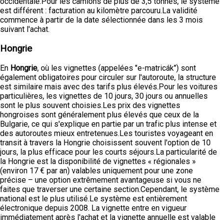
occidentale.Pour les camions de plus de 3,5 tonnes, le système
est différent : facturation au kilomètre parcouru.La validité
commence à partir de la date sélectionnée dans les 3 mois
suivant l'achat.
Hongrie
En
Hongrie
, où les vignettes (appelées "e-matricák") sont
également obligatoires pour circuler sur l'autoroute, la structure
est similaire mais avec des tarifs plus élevés.Pour les voitures
particulières, les vignettes de 10 jours, 30 jours ou annuelles
sont le plus souvent choisies.Les prix des vignettes
hongroises sont généralement plus élevés que ceux de la
Bulgarie, ce qui s'explique en partie par un trafic plus intense et
des autoroutes mieux entretenues.Les touristes voyageant en
transit à travers la Hongrie choisissent souvent l'option de 10
jours, la plus efficace pour les courts séjours.La particularité de
la Hongrie est la disponibilité de vignettes « régionales »
(environ 17 € par an) valables uniquement pour une zone
précise – une option extrêmement avantageuse si vous ne
faites que traverser une certaine section.Cependant, le système
national est le plus utilisé.Le système est entièrement
électronique depuis 2008. La vignette entre en vigueur
immédiatement après l'achat et la vignette annuelle est valable