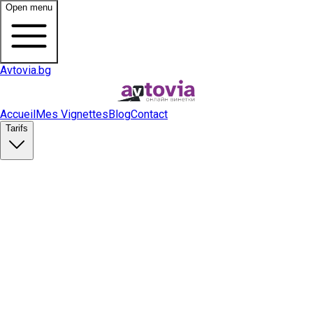
Open menu
Avtovia.bg
Accueil
Mes Vignettes
Blog
Contact
Tarifs
Acheter une vignette