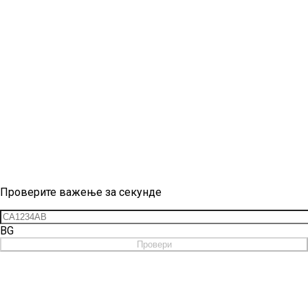
Провера вињете
Проверите важење за секунде
BG
Провери