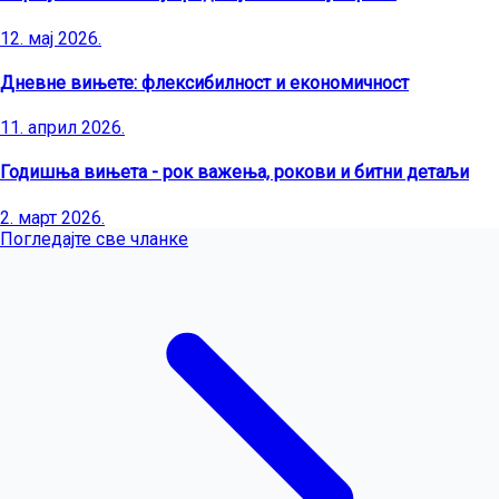
12. мај 2026.
Дневне вињете: флексибилност и економичност
11. април 2026.
Годишња вињета - рок важења, рокови и битни детаљи
2. март 2026.
Погледајте све чланке