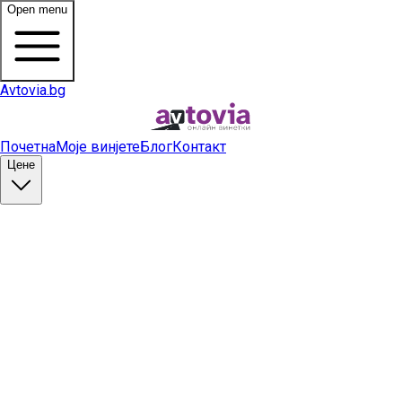
Open menu
Avtovia.bg
Почетна
Моје винјете
Блог
Контакт
Цене
Купи винету