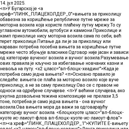
14. јул 2025.
<п>У Бугарској је <а
хреф="ЛИНК_ПЛАЦЕХОЛДЕР_0">вињета
за приколицу
обавезна за коришћење републичке путне мреже за
моторна возила која користе плаћену путну мрежу.То су
углавном аутомобили, аутобуси и камиони.Приколице и
камп приколице нису моторна возила сама по себи, већ
терет приколице.Питање да ли је за приколицу или
караван потребна посебна вињета за коришћење путне
мреже често збуњује власнике.Одговор није јасан и зависи
од категорије вученог возила и вучног возила.Разумевање
ових правила је кључно за избегавање новчаних казни и
невоља на путу.
<х2 цласс="вп-блоцк-хеадинг">Када је
потребна само једна вињета?
<п>Основно правило је
следеће: вињета се плаћа за моторно возило које вуче
приколицу, а не за саму приколицу.Ово се с правом не
односи на одређене случајеве.
<п>У већини случајева, ако
укупна дозвољена тежина композиције не прелази 3,5
тоне, потребна је само једна вињета - она вучног
возила.Ова вињета мора да важи за одговарајућу
категорију вучног возила.
<блоцккуоте цласс="вп-блоцк-
куоте ис-лаиоут-флов вп-блоцк-куоте-ис-лаиоут-флов">
<п><а хреф="ЛИНК_ПЛАЦЕХОЛДЕР_1">КУПИТЕ Е-вињету
овде!
<х2 цласс="вп-блоцк-хеадинг">Друга приколица или