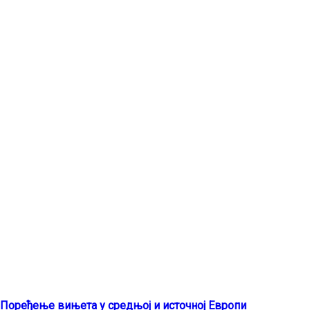
Најновији чланци
Поређење вињета у средњој и источној Европи