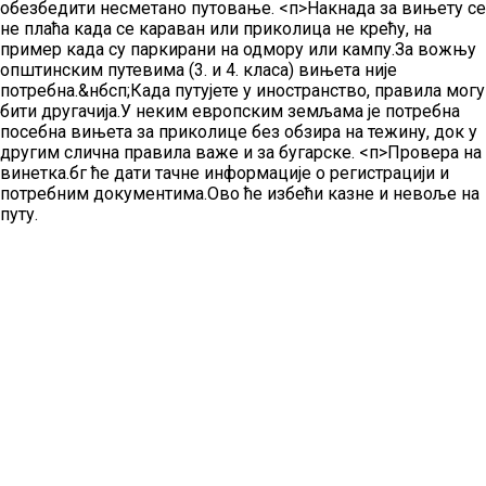
обезбедити несметано путовање.
<п>Накнада за вињету се
не плаћа када се караван или приколица не крећу, на
пример када су паркирани на одмору или кампу.За вожњу
општинским путевима (3. и 4. класа) вињета није
потребна.&нбсп;Када путујете у иностранство, правила могу
бити другачија.У неким европским земљама је потребна
посебна вињета за приколице без обзира на тежину, док у
другим слична правила важе и за бугарске.
<п>Провера на
винетка.бг ће дати тачне информације о регистрацији и
потребним документима.Ово ће избећи казне и невоље на
путу.