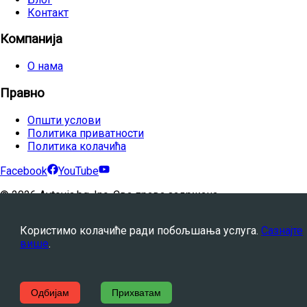
Контакт
Компанија
О нама
Правно
Општи услови
Политика приватности
Политика колачића
Facebook
YouTube
©
2026
Avtovia.bg, Inc. Сва права задржана.
Powered by
WebStation™
Користимо колачиће ради побољшања услуга.
Сазнајте
више
.
Одбијам
Прихватам