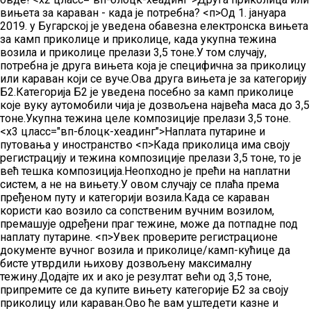
вињета за караван - када је потребна?
<п>Од 1. јануара
2019. у Бугарској је уведена обавезна електронска вињета
за камп приколице и приколице, када укупна тежина
возила и приколице прелази 3,5 тоне.У том случају,
потребна је друга вињета која је специфична за приколицу
или караван који се вуче.Ова друга вињета је за категорију
Б2.Категорија Б2 је уведена посебно за камп приколице
које вуку аутомобили чија је дозвољена највећа маса до 3,5
тоне.Укупна тежина целе композиције прелази 3,5 тоне.
<х3 цласс="вп-блоцк-хеадинг">Наплата путарине и
путовања у иностранство
<п>Када приколица има своју
регистрацију и тежина композиције прелази 3,5 тоне, то је
већ тешка композиција.Неопходно је прећи на наплатни
систем, а не на вињету.У овом случају се плаћа према
пређеном путу и ​​категорији возила.Када се караван
користи као возило са сопственим вучним возилом,
премашује одређени праг тежине, може да потпадне под
наплату путарине.
<п>Увек проверите регистрационе
документе вучног возила и приколице/камп-кућице да
бисте утврдили њихову дозвољену максималну
тежину.Додајте их и ако је резултат већи од 3,5 тоне,
припремите се да купите вињету категорије Б2 за своју
приколицу или караван.Ово ће вам уштедети казне и