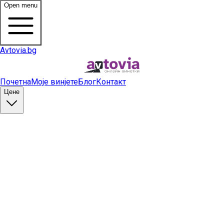
Open menu
Avtovia.bg
Почетна
Моје винјете
Блог
Контакт
Цене
Купи винету