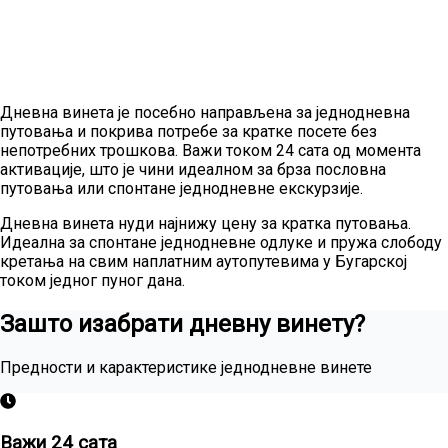
Дневна винета је посебно направљена за једнодневна
путовања и покрива потребе за кратке посете без
непотребних трошкова. Важи током 24 сата од момента
активације, што је чини идеалном за брза пословна
путовања или спонтане једнодневне екскурзије.
Дневна винета нуди најнижу цену за кратка путовања.
Идеална за спонтане једнодневне одлуке и пружа слободу
кретања на свим наплатним аутопутевима у Бугарској
током једног пуног дана.
Зашто изабрати дневну винету?
Предности и карактеристике једнодневне винете
Важи 24 сата