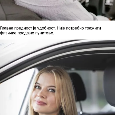
Главна предност је удобност. Није потребно тражити
физичке продајне пунктове.