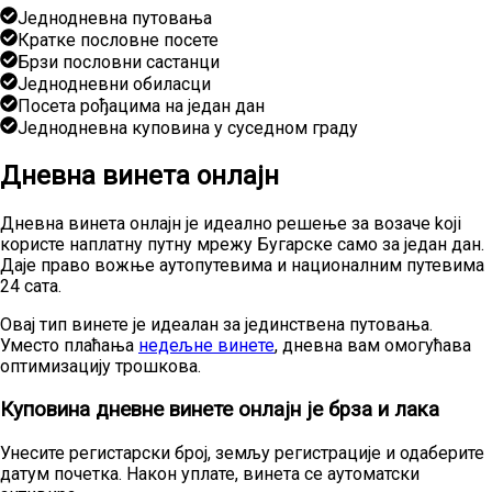
Једнодневна путовања
Кратке пословне посете
Брзи пословни састанци
Једнодневни обиласци
Посета рођацима на један дан
Једнодневна куповина у суседном граду
Дневна винета онлајн
Дневна винета онлајн је идеално решење за возаче koji
користе наплатну путну мрежу Бугарске само за један дан.
Даје право вожње аутопутевима и националним путевима
24 сата.
Овај тип винете је идеалан за јединствена путовања.
Уместо плаћања
недељне винете
, дневна вам омогућава
оптимизацију трошкова.
Куповина дневне винете онлајн је брза и лака
Унесите регистарски број, земљу регистрације и одаберите
датум почетка. Након уплате, винета се аутоматски