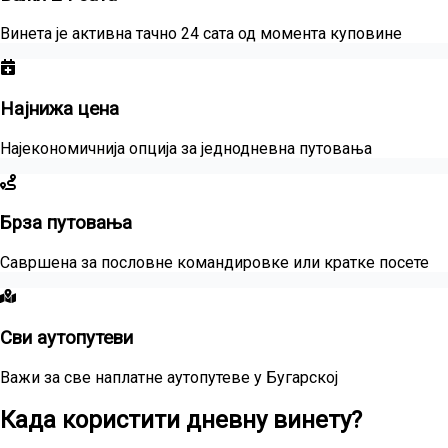
Винета је активна тачно 24 сата од момента куповине
Најнижа цена
Најекономичнија опција за једнодневна путовања
Брза путовања
Савршена за пословне командировке или кратке посете
Сви аутопутеви
Важи за све наплатне аутопутеве у Бугарској
Када користити дневну винету?