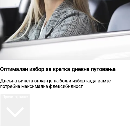
Оптималан избор за кратка дневна путовања
Дневна винета онлајн је најбољи избор када вам је
потребна максимална флексибилност.
Прочитај више