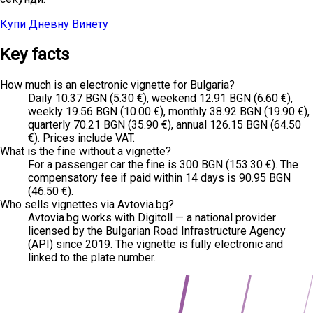
Купи Дневну Винету
Све Цене
Key facts
How much is an electronic vignette for Bulgaria?
Daily 10.37 BGN (5.30 €), weekend 12.91 BGN (6.60 €),
weekly 19.56 BGN (10.00 €), monthly 38.92 BGN (19.90 €),
quarterly 70.21 BGN (35.90 €), annual 126.15 BGN (64.50
€). Prices include VAT.
What is the fine without a vignette?
For a passenger car the fine is 300 BGN (153.30 €). The
compensatory fee if paid within 14 days is 90.95 BGN
(46.50 €).
Who sells vignettes via Avtovia.bg?
Avtovia.bg works with Digitoll — a national provider
licensed by the Bulgarian Road Infrastructure Agency
(API) since 2019. The vignette is fully electronic and
linked to the plate number.