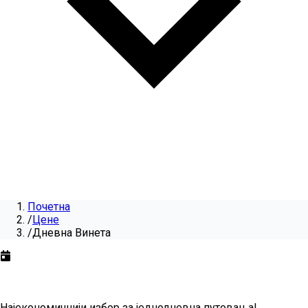
Почетна
/
Цене
/
Дневна Винета
Дневна Винета
за
2026
Најекономичнији избор за једнодневна путовања!