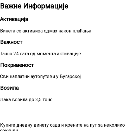
Важне Информације
Активација
Винета се активира одмах након плаћања
Важност
Тачно 24 сата од момента активације
Покривеност
Сви наплатни аутопутеви у Бугарској
Возила
Лака возила до 3,5 тоне
Планирате једнодневно путовање?
Купите дневну винету сада и крените на пут за неколико
секунди.