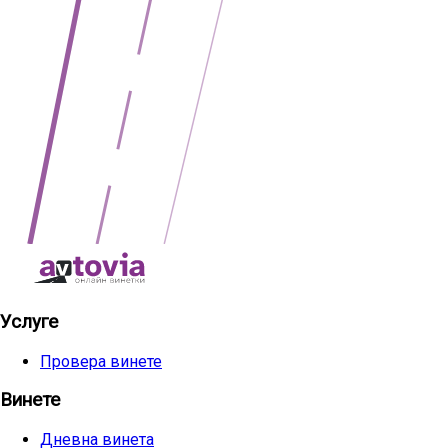
Услуге
Провера винете
Винете
Дневна винета