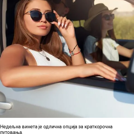
Недељна винета је одлична опција за краткорочна
путовања.