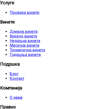
Услуге
Провера винете
Винете
Дневна винета
Викенд винета
Недељна винета
Месечна винета
Тромесечна винета
Годишња винета
Подршка
Блог
Контакт
Компанија
О нама
Правно