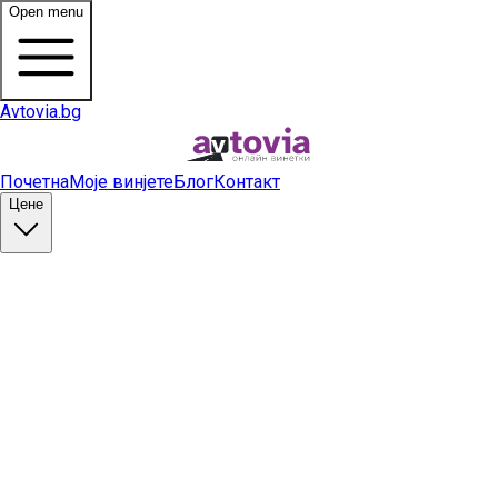
Open menu
Avtovia.bg
Почетна
Моје винјете
Блог
Контакт
Цене
Купи винету