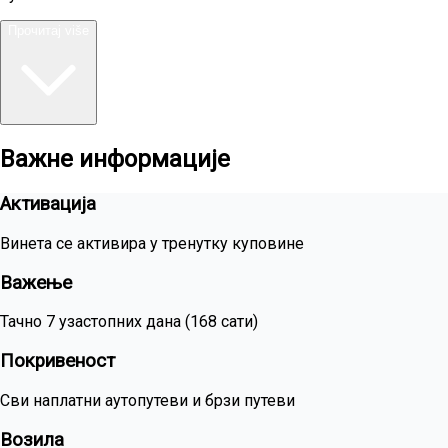
Прочитај više
Важне информације
Активација
Винета се активира у тренутку куповине
Важење
Тачно 7 узастопних дана (168 сати)
Покривеност
Сви наплатни аутопутеви и брзи путеви
Возила