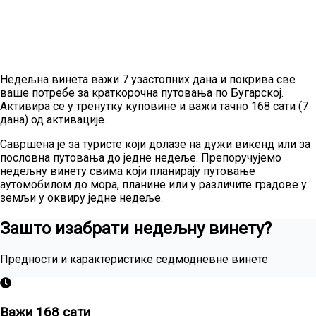
Недељна винета важи 7 узастопних дана и покрива све
ваше потребе за краткорочна путовања по Бугарској.
Активира се у тренутку куповине и важи тачно 168 сати (7
дана) од активације.
Савршена је за туристе који долазе на дужи викенд или за
пословна путовања до једне недеље. Препоручујемо
недељну винету свима који планирају путовање
аутомобилом до мора, планине или у различите градове у
земљи у оквиру једне недеље.
Зашто изабрати недељну винету?
Предности и карактеристике седмодневне винете
Важи 168 сати