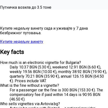
Путничка возила до 3.5 тоне
Планирате недељно путовање?
Купите недељну винету сада и уживајте у 7 дана
безбрижног путовања.
Купите недељну винету
Све цене
Key facts
How much is an electronic vignette for Bulgaria?
Daily 10.37 BGN (5.30 €), weekend 12.91 BGN (6.60 €),
weekly 19.56 BGN (10.00 €), monthly 38.92 BGN (19.90 €),
quarterly 70.21 BGN (35.90 €), annual 126.15 BGN (64.50
€). Prices include VAT.
What is the fine without a vignette?
For a passenger car the fine is 300 BGN (153.30 €). The
compensatory fee if paid within 14 days is 90.95 BGN
(46.50 €).
Who sells vignettes via Avtovia.bg?