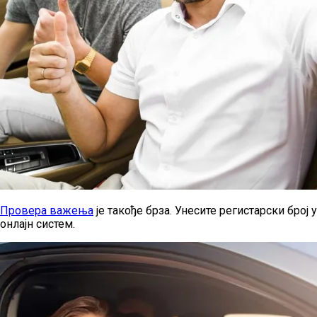
Провера важења
је такође брза. Унесите регистарски број у
онлајн систем.