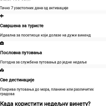
Тачно 7 узастопних дана од активације
Савршена за туристе
Идеална за посетиоце који долазе на дужи викенд
Пословна путовања
Погодна за службена путовања до једне недеље
Све дестинације
Покрива путовања до мора, планине или различитих
градова
Када користити недељну винету?