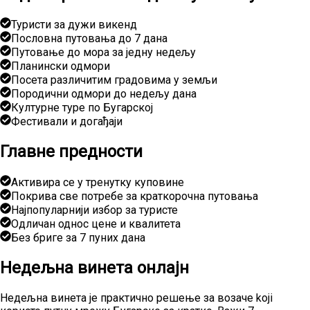
Туристи за дужи викенд
Пословна путовања до 7 дана
Путовање до мора за једну недељу
Планински одмори
Посета различитим градовима у земљи
Породични одмори до недељу дана
Културне туре по Бугарској
Фестивали и догађаји
Главне предности
Активира се у тренутку куповине
Покрива све потребе за краткорочна путовања
Најпопуларнији избор за туристе
Одличан однос цене и квалитета
Без бриге за 7 пуних дана
Недељна винета онлајн
Недељна винета је практично решење за возаче koji