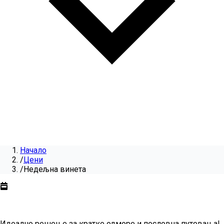
Начало
/
Цени
/
Недељна винета
Недељна винета
за
2026
Идеално решење за кратке одморе и пословна путовања!