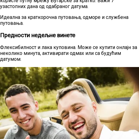
користе путну мрежу Бугарске за кратко. Важи 7
узастопних дана од одабраног датума.
Идеална за краткорочна путовања, одморе и службена
путовања.
Предности недељне винете
Флексибилност и лака куповина. Може се купити онлајн за
неколико минута, активирати одмах или са будућим
датумом.