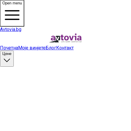
Open menu
Avtovia.bg
Почетна
Моје винјете
Блог
Контакт
Цене
Купи винету