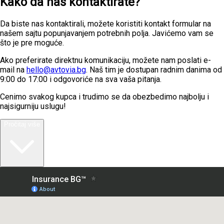
Kako da nas kontaktirate?
Da biste nas kontaktirali, možete koristiti kontakt formular na
našem sajtu popunjavanjem potrebnih polja. Javićemo vam se
što je pre moguće.
Ako preferirate direktnu komunikaciju, možete nam poslati e-
mail na
hello@avtovia.bg
. Naš tim je dostupan radnim danima od
9:00 do 17:00 i odgovoriće na sva vaša pitanja.
Cenimo svakog kupca i trudimo se da obezbedimo najbolju i
najsigurniju uslugu!
Pročitaj više