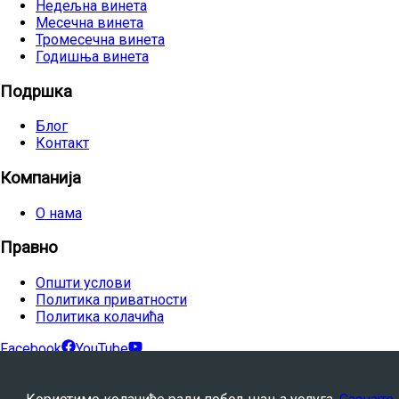
Недељна винета
Месечна винета
Тромесечна винета
Годишња винета
Подршка
Блог
Контакт
Компанија
О нама
Правно
Општи услови
Политика приватности
Политика колачића
Facebook
YouTube
©
2026
Avtovia.bg, Inc. Сва права задржана.