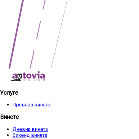
Услуге
Провера винете
Винете
Дневна винета
Викенд винета