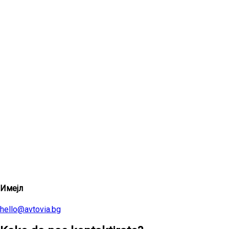
Имејл
hello@avtovia.bg