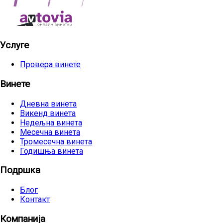
Услуге
Провера винете
Винете
Дневна винета
Викенд винета
Недељна винета
Месечна винета
Тромесечна винета
Годишња винета
Подршка
Блог
Контакт
Компанија