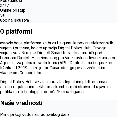
Pouzdanost
24/7
Online pristup
5+
Godina iskustva
O platformi
avtovia.bg je platforma za brzu i sigurnu kupovinu elektronskih
vinjeta i putarina, kojom upravlja Digital Policy Hub. Prodaja
vinjeta se vrši u ime Digitoll Smart Infrastructure AD pod
brendom Digitoll — nacionalnog pružaoca usluga licenciranog od
Agencije za putnu infrastrukturu (API). Digitoll je na bugarskom
tržištu od 2019. i deo je međunarodne grupe sa većinskim
vlasnikom Concord, Inc.
Digital Policy Hub razvija i upravlja digitalnim platformama u
strogo regulisanim sektorima, kombinujući stručnost u javnim
politikama, tehnologiji i potrošačkim uslugama.
Naše vrednosti
Principi koji vode naš rad svakog dana