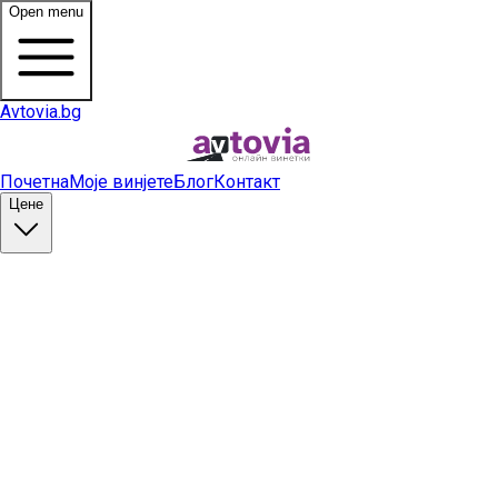
Open menu
Avtovia.bg
Почетна
Моје винјете
Блог
Контакт
Цене
Купи винету