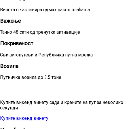
Винета се активира одмах након плаћања
Важење
Тачно 48 сати од тренутка активације
Покривеност
Сви аутопутеви и Републичка путна мрежа
Возила
Путничка возила до 3.5 тоне
Спремни за кратко путовање?
Купите викенд винету сада и крените на пут за неколико
секунди.
Купите викенд винету
Све цене