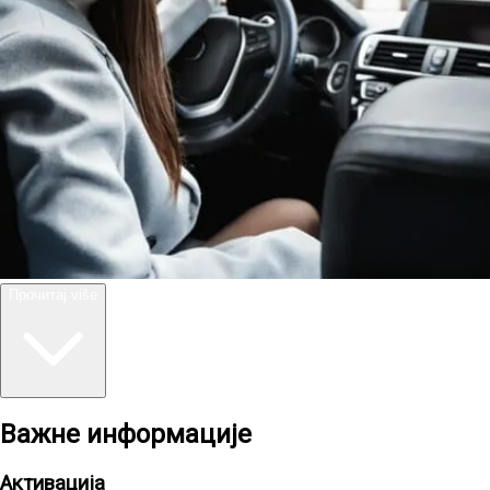
Прочитај više
Важне информације
Активација