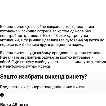
Викенд винета је посебно направљена за дводневна
путовања и покрива потребе за кратке одморе без
непотребних трошкова. Важи 48 сати од тренутка
активације, што је чини идеалном за путовања од петка до
недеље или било који други дводневни период.
Викенд винета нуди најбољу вредност за кратка путовања.
Идеална је за спонтана одлуке за кратко путовање и
обезбеђује потпуну слободу кретања на свим аутопутевима
и Републичкој путној мрежи.
Зашто изабрати викенд винету?
Предности и карактеристике дводневне винете
Важи 48 сати