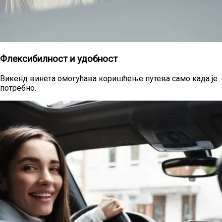
Флексибилност и удобност
Викенд винета омогућава коришћење путева само када је
потребно.