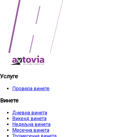
Услуге
Провера винете
Винете
Дневна винета
Викенд винета
Недељна винета
Месечна винета
Тромесечна винета