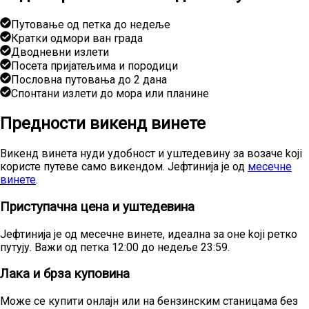
Путовање од петка до недеље
Кратки одмори ван града
Дводневни излети
Посета пријатељима и породици
Пословна путовања до 2 дана
Спонтани излети до мора или планине
Предности викенд винете
Викенд винета нуди удобност и уштедевину за возаче koji
користе путеве само викендом. Јефтинија је од
месечне
винете
.
Приступачна цена и уштедевина
Јефтинија је од месечне винете, идеална за оне koji ретко
путују. Важи од петка 12:00 до недеље 23:59.
Лака и брза куповина
Може се купити онлајн или на бензинским станицама без