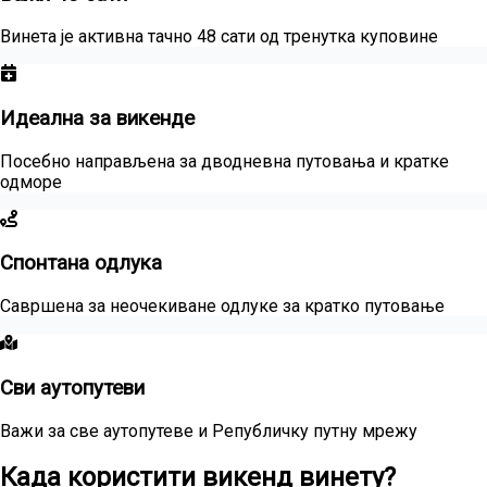
Винета је активна тачно 48 сати од тренутка куповине
Идеална за викенде
Посебно направљена за дводневна путовања и кратке
одморе
Спонтана одлука
Савршена за неочекиване одлуке за кратко путовање
Сви аутопутеви
Важи за све аутопутеве и Републичку путну мрежу
Када користити викенд винету?