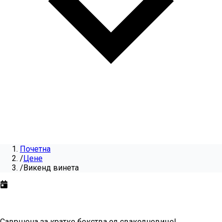
Почетна
/
Цене
/
Викенд винета
Викенд винета
за
2026
Савршена за кратке бекства од свакодневице!