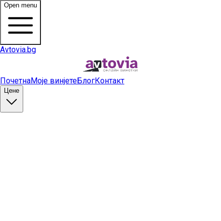
Open menu
Avtovia.bg
Почетна
Моје винјете
Блог
Контакт
Цене
Купи винету