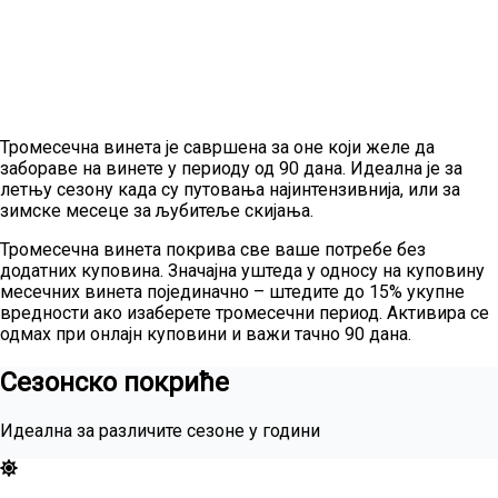
Тромесечна винета је савршена за оне који желе да
забораве на винете у периоду од 90 дана. Идеална је за
летњу сезону када су путовања најинтензивнија, или за
зимске месеце за љубитеље скијања.
Тромесечна винета покрива све ваше потребе без
додатних куповина. Значајна уштеда у односу на куповину
месечних винета појединачно – штедите до 15% укупне
вредности ако изаберете тромесечни период. Активира се
одмах при онлајн куповини и важи тачно 90 дана.
Сезонско покриће
Идеална за различите сезоне у години