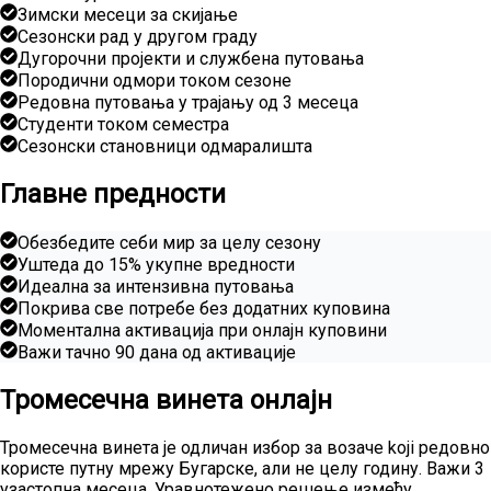
Зимски месеци за скијање
Сезонски рад у другом граду
Дугорочни пројекти и службена путовања
Породични одмори током сезоне
Редовна путовања у трајању од 3 месеца
Студенти током семестра
Сезонски становници одмаралишта
Главне предности
Обезбедите себи мир за целу сезону
Уштеда до 15% укупне вредности
Идеална за интензивна путовања
Покрива све потребе без додатних куповина
Моментална активација при онлајн куповини
Важи тачно 90 дана од активације
Тромесечна винета онлајн
Тромесечна винета је одличан избор за возаче koji редовно
користе путну мрежу Бугарске, али не целу годину. Важи 3
узастопна месеца. Уравнотежено решење између