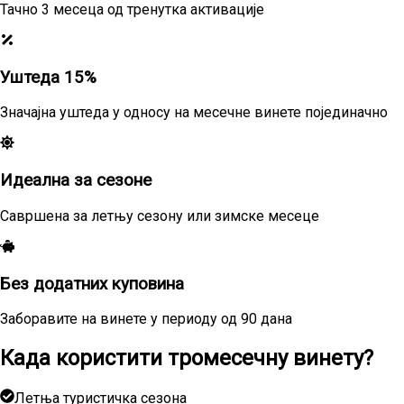
Тачно 3 месеца од тренутка активације
Уштеда 15%
Значајна уштеда у односу на месечне винете појединачно
Идеална за сезоне
Савршена за летњу сезону или зимске месеце
Без додатних куповина
Заборавите на винете у периоду од 90 дана
Када користити тромесечну винету?
Летња туристичка сезона