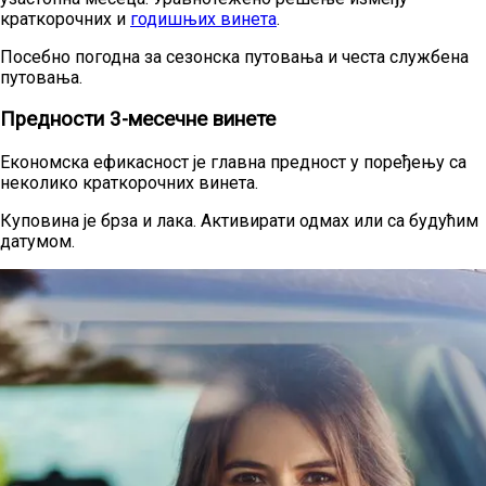
краткорочних и
годишњих винета
.
Посебно погодна за сезонска путовања и честа службена
путовања.
Предности 3-месечне винете
Економска ефикасност је главна предност у поређењу са
неколико краткорочних винета.
Куповина је брза и лака. Активирати одмах или са будућим
датумом.