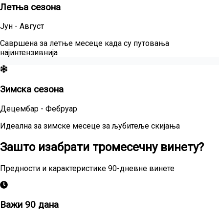
Летња сезона
Јун - Август
Савршена за летње месеце када су путовања
најинтензивнија
Зимска сезона
Децембар - Фебруар
Идеална за зимске месеце за љубитеље скијања
Зашто изабрати тромесечну винету?
Предности и карактеристике 90-дневне винете
Важи 90 дана