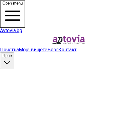
Open menu
Avtovia.bg
Почетна
Моје винјете
Блог
Контакт
Цене
Купи винету