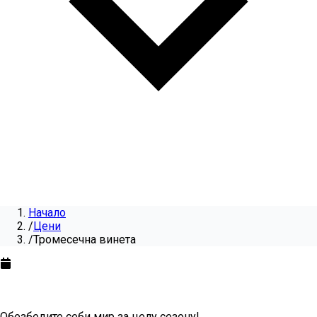
Начало
/
Цени
/
Тромесечна винета
Тромесечна винета
за
2026
Обезбедите себи мир за целу сезону!