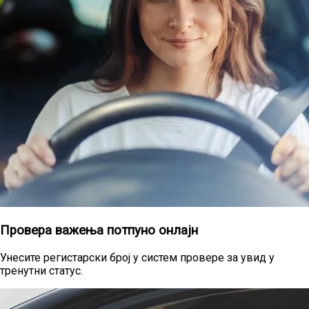
Провера важења потпуно онлајн
Унесите регистарски број у систем провере за увид у
тренутни статус.