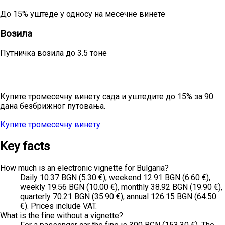
До 15% уштеде у односу на месечне винете
Возила
Путничка возила до 3.5 тоне
Планирате сезонска путовања?
Купите тромесечну винету сада и уштедите до 15% за 90
дана безбрижног путовања.
Купите тромесечну винету
Све цене
Key facts
How much is an electronic vignette for Bulgaria?
Daily 10.37 BGN (5.30 €), weekend 12.91 BGN (6.60 €),
weekly 19.56 BGN (10.00 €), monthly 38.92 BGN (19.90 €),
quarterly 70.21 BGN (35.90 €), annual 126.15 BGN (64.50
€). Prices include VAT.
What is the fine without a vignette?