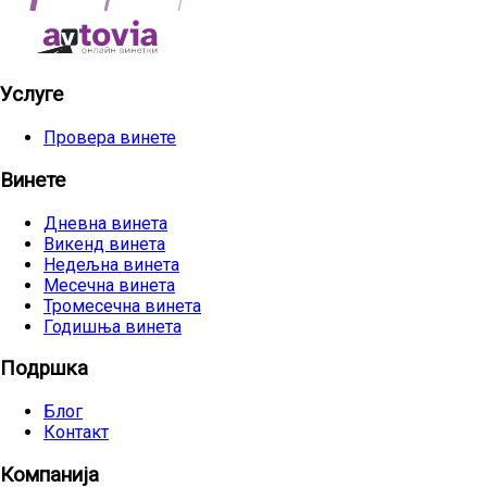
Услуге
Провера винете
Винете
Дневна винета
Викенд винета
Недељна винета
Месечна винета
Тромесечна винета
Годишња винета
Подршка
Блог
Контакт
Компанија