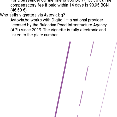
For a passenger car the fine is 300 BGN (153.30 €). The
compensatory fee if paid within 14 days is 90.95 BGN
(46.50 €).
Who sells vignettes via Avtovia.bg?
Avtovia.bg works with Digitoll — a national provider
licensed by the Bulgarian Road Infrastructure Agency
(API) since 2019. The vignette is fully electronic and
linked to the plate number.