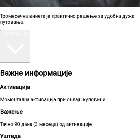
Тромесечна винета је практично решење за удобна дужа
путовања.
Прочитај više
Важне информације
Активација
Моментална активација при онлајн куповини
Важење
Тачно 90 дана (3 месеца) од активације
Уштеда