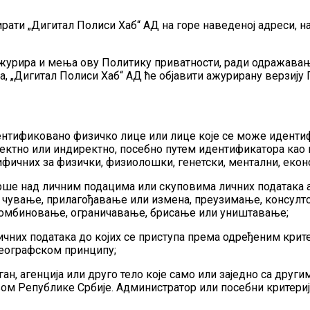
рати „Дигитал Полиси Хаб“ АД на горе наведеној адреси, на
журира и мења ову Политику приватности, ради одражавањ
а, „Дигитал Полиси Хаб“ АД ће објавити ажурирану верзију 
ентификовано физичко лице или лице које се може идентифи
ктно или индиректно, посебно путем идентификатора као ш
фичних за физички, физиолошки, генетски, ментални, екон
 врше над личним подацима или скуповима личних података
 чување, прилагођавање или измена, преузимање, консул
комбиновање, ограничавање, брисање или уништавање;
ичних података до којих се приступа према одређеним крите
еографском принципу;
ан, агенција или друго тело које само или заједно са други
авом Републике Србије. Администратор или посебни критер