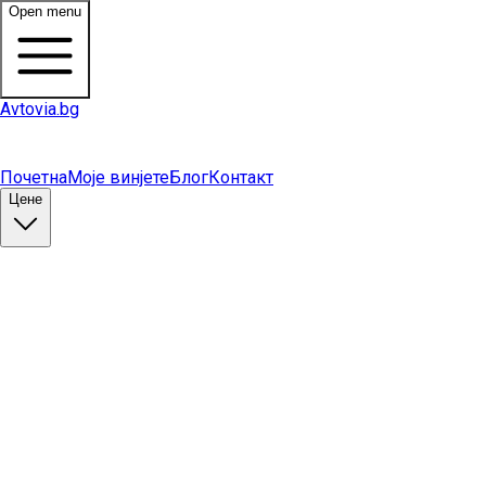
Open menu
Avtovia.bg
Почетна
Моје винјете
Блог
Контакт
Цене
Купи винету