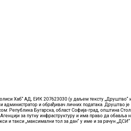
олиси Хаб“ АД, ЕИК 207623030 (у даљем тексту „Друштво“ ил
зависни администратор и обрађивач личних података. Друш
м: Република Бугарска, област Софија-град, општина Столичн
у Агенцији за путну инфраструктуру и има право да обавља 
и и такси „максимални тол за дан“ у име и за рачун „ДСИ“