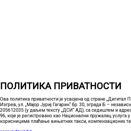
ПОЛИТИКА ПРИВАТНОСТИ
Ова политика приватности је усвојена од стране „Дигитал П
Изгрев, ул. „Мајор Јуриј Гагарин“ бр. 30, зграда Б – не
205612035 (у даљем тексту „ДСИ“ АД), са седиштем и адресо
96, које је регистровано као Национални пружалац услуга 
корисницима плаћање вињетних такси, компензационих такс