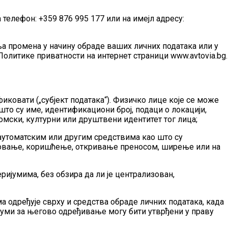
 телефон: +359 876 995 177 или на имејл адресу:
а промена у начину обраде ваших личних података или у
Политике приватности на интернет страници www.avtovia.bg.
ковати („субјект података“). Физичко лице које се може
то су име, идентификациони број, подаци о локацији,
омски, културни или друштвени идентитет тог лица;
 аутоматским или другим средствима као што су
товање, коришћење, откривање преносом, ширење или на
ријумима, без обзира да ли је централизован,
ма одређује сврху и средства обраде личних података, када
ијуми за његово одређивање могу бити утврђени у праву