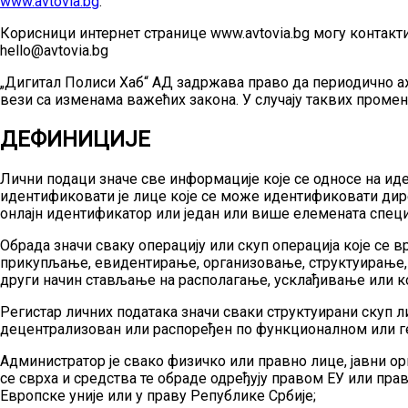
www.avtovia.bg
.
Корисници интернет странице www.avtovia.bg могу контакти
hello@avtovia.bg
„Дигитал Полиси Хаб“ АД задржава право да периодично а
вези са изменама важећих закона. У случају таквих промен
ДЕФИНИЦИЈЕ
Лични подаци значе све информације које се односе на ид
идентификовати је лице које се може идентификовати дире
онлајн идентификатор или један или више елемената специ
Обрада значи сваку операцију или скуп операција које се
прикупљање, евидентирање, организовање, структуирање,
други начин стављање на располагање, усклађивање или 
Регистар личних података значи сваки структуирани скуп л
децентрализован или распоређен по функционалном или г
Администратор је свако физичко или правно лице, јавни орг
се сврха и средства те обраде одређују правом ЕУ или пр
Европске уније или у праву Републике Србије;