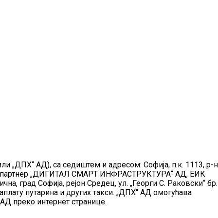
и „ДПХ“ АД), са седиштем и адресом: Софија, п.к. 1113, р-н
тво је партнер „ДИГИТАЛ СМАРТ ИНФРАСТРУКТУРА“ АД, ЕИК
а, град Софија, рејон Средец, ул. „Георги С. Раковски“ бр.
наплату путарина и других такси. „ДПХ“ АД омогућава
 АД преко интернет странице.