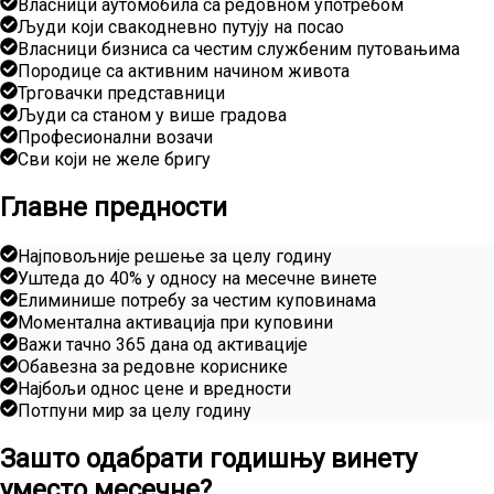
Власници аутомобила са редовном употребом
Људи који свакодневно путују на посао
Власници бизниса са честим службеним путовањима
Породице са активним начином живота
Трговачки представници
Људи са станом у више градова
Професионални возачи
Сви који не желе бригу
Главне предности
Најповољније решење за целу годину
Уштеда до 40% у односу на месечне винете
Елиминише потребу за честим куповинама
Моментална активација при куповини
Важи тачно 365 дана од активације
Обавезна за редовне кориснике
Најбољи однос цене и вредности
Потпуни мир за целу годину
Зашто одабрати годишњу винету
уместо месечне?