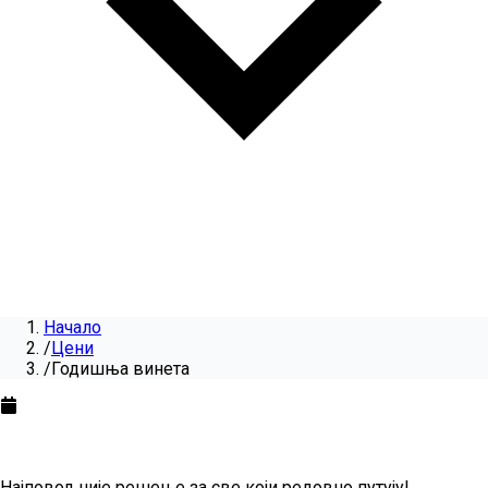
Начало
/
Цени
/
Годишња винета
Годишња винета
за
2026
Најповољније решење за све који редовно путују!