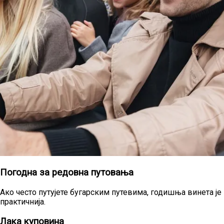
Погодна за редовна путовања
Ако често путујете бугарским путевима, годишња винета је
практичнија.
Лака куповина