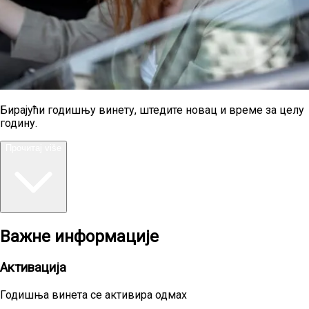
Бирајући годишњу винету, штедите новац и време за целу
годину.
Прочитај više
Важне информације
Активација
Годишња винета се активира одмах