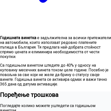
Годишната винетка
е задължителна за всички притежатели
на автомобили, които използват редовно платените
пътища в България. Тя предлага най-добрата стойност
спрямо цената и елиминира необходимостта от чести
покупки.
Са годишњом винетом штедите до 40% у односу на
куповину месечних винета током целе године. Посебно је
повољна за све који не желе да брину о статусу своје
винете. Годишња винета се активира одмах и важи тачно
365 дана од датума активације.
Поређење трошкова
Погледајте колико можете уштедети са годишњом
винетом