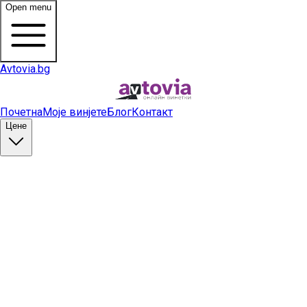
Open menu
Avtovia.bg
Почетна
Моје винјете
Блог
Контакт
Цене
Купи винету