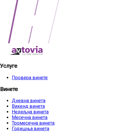
Услуге
Провера винете
Винете
Дневна винета
Викенд винета
Недељна винета
Месечна винета
Тромесечна винета
Годишња винета