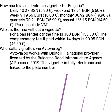
How much is an electronic vignette for Bulgaria?
Daily 10.37 BGN (5.30 €), weekend 12.91 BGN (6.60 €),
weekly 19.56 BGN (10.00 €), monthly 38.92 BGN (19.90 €),
quarterly 70.21 BGN (35.90 €), annual 126.15 BGN (64.50
€). Prices include VAT.
What is the fine without a vignette?
For a passenger car the fine is 300 BGN (153.30 €). The
compensatory fee if paid within 14 days is 90.95 BGN
(46.50 €).
Who sells vignettes via Avtovia.bg?
Avtovia.bg works with Digitoll — a national provider
licensed by the Bulgarian Road Infrastructure Agency
(API) since 2019. The vignette is fully electronic and
linked to the plate number.