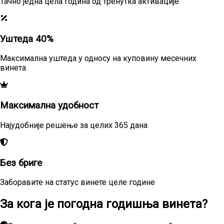
Тачно једна цела година од тренутка активације
Уштеда 40%
Максимална уштеда у односу на куповину месечних
винета
Максимална удобност
Најудобније решење за целих 365 дана
Без бриге
Заборавите на статус винете целе године
За кога је погодна годишња винета?