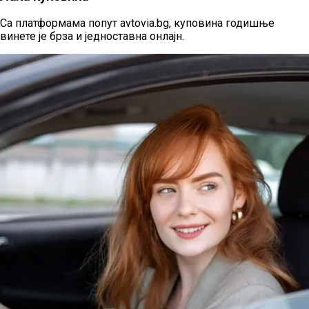
Са платформама попут avtovia.bg, куповина годишње
винете је брза и једноставна онлајн.