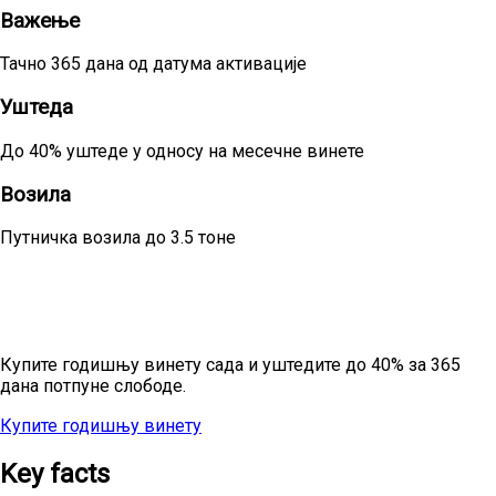
Важење
Тачно 365 дана од датума активације
Уштеда
До 40% уштеде у односу на месечне винете
Возила
Путничка возила до 3.5 тоне
Спремни за целу годину безбрижног
путовања?
Купите годишњу винету сада и уштедите до 40% за 365
дана потпуне слободе.
Купите годишњу винету
Све цене
Key facts