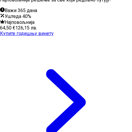
Важи 365 дана
Уштеда 40%
Најповољнија
64,50 €
126,15 лв.
Купите годишњу винету