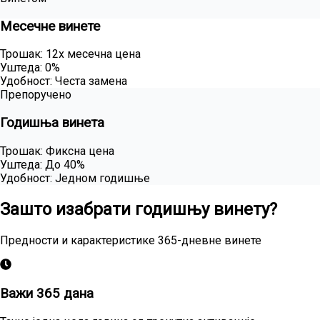
Месечне винете
Трошак
:
12x месечна цена
Уштеда
:
0%
Удобност
:
Честа замена
Препоручено
Годишња винета
Трошак
:
Фиксна цена
Уштеда
:
До 40%
Удобност
:
Једном годишње
Зашто изабрати годишњу винету?
Предности и карактеристике 365-дневне винете
Важи 365 дана