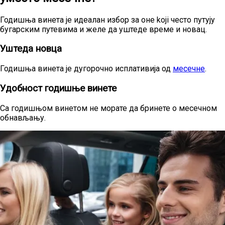
Годишња винета је идеалан избор за оне koji често путују
бугарским путевима и желе да уштеде време и новац.
Уштеда новца
Годишња винета је дугорочно исплативија од
месечне
.
Удобност годишње винете
Са годишњом винетом не морате да бринете о месечном
обнављању.