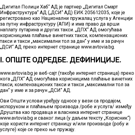
„Дигитал Полици Хаб“ АД је партнер „Дигитал Смарт
Инфраструктура“ АД („ДСИ“ АД) ЕИК 205612035, које је
регистровано као Национални пружалац услуга у Агенцији
за путну инфраструктуру (АПИ) и има право да врши
наплату путарина и других такси. „ДПХ“ АД омогућава
корисницима плаћање винетних такси, компензационих
такси и такси „максимални тол за дан“ у име и за рачун
„ДСИ“ АД преко интернет странице www.avtovia.bg.
I. ОПШТЕ ОДРЕДБЕ. ДЕФИНИЦИЈЕ.
www.avtovia.bg је веб-сајт (такође интернет страница) преко
кога „ДПХ“ АД омогућава корисницима плаћање винетних
такси, компензационих такси и такси „максимални тол за
дан“ у име и за рачун „ДСИ“ АД.
Ови Општи услови уређују односе у вези са продајом,
испоруком и плаћањем производа /робе и услуга/ између
Друштва као продавца и власника интернет странице
www.avtovia.bg и сваког лица (у даљем тексту „Корисник“)
које користи интернет страницу и/или производе (робу и
услуге) које се преко ње пружају.