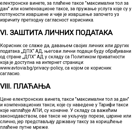
електронске винете, за плаћене таксе "максимални тол за
дан" или компензационе таксе, за пружање услуга које су у
потпуности извршене и чије је извршење започето уз
изричиту претходну сагласност корисника.
VI. ЗАШТИТА ЛИЧНИХ ПОДАТАКА
Корисник се слаже да, давањем својих личних или других
података „ДПХ“ АД, његови лични подаци буду обрађивани
од стране „ДПХ“ АД у складу са Политиком приватности
која је доступна на интернет страници:
www.avtovia.bg/privacy-policy, са којом се корисник
сагласио.
VIII. ПЛАЋАЊА
Цене електронских винета, такси "максимални тол за дан"
и компензационих такси, које су наведене у Тарифи такси
које наплаћује АПИ, су коначне. У складу са важећим
законодавством, ове таксе не укључују порезе, царине или
слично, јер представљају државну таксу за коришћење
плаћене путне мреже.