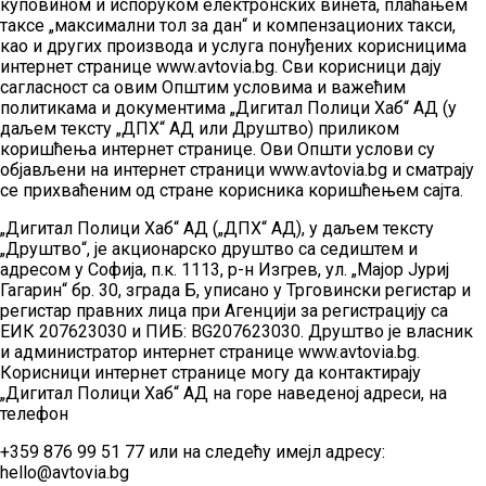
куповином и испоруком електронских винета, плаћањем
таксе „максимални тол за дан“ и компензационих такси,
као и других производа и услуга понуђених корисницима
интернет странице www.avtovia.bg. Сви корисници дају
сагласност са овим Општим условима и важећим
политикама и документима „Дигитал Полици Хаб“ АД (у
даљем тексту „ДПХ“ АД или Друштво) приликом
коришћења интернет странице. Ови Општи услови су
објављени на интернет страници www.avtovia.bg и сматрају
се прихваћеним од стране корисника коришћењем сајта.
„Дигитал Полици Хаб“ АД („ДПХ“ АД), у даљем тексту
„Друштво“, је акционарско друштво са седиштем и
адресом у Софија, п.к. 1113, р-н Изгрев, ул. „Мајор Јуриј
Гагарин“ бр. 30, зграда Б, уписано у Трговински регистар и
регистар правних лица при Агенцији за регистрацију са
ЕИК 207623030 и ПИБ: BG207623030. Друштво је власник
и администратор интернет странице www.avtovia.bg.
Корисници интернет странице могу да контактирају
„Дигитал Полици Хаб“ АД на горе наведеној адреси, на
телефон
+359 876 99 51 77 или на следећу имејл адресу:
hello@avtovia.bg