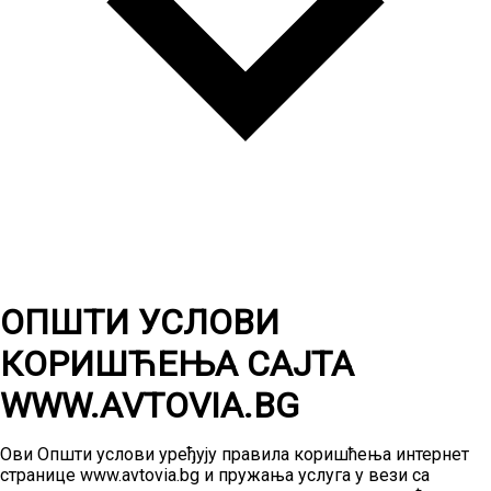
ОПШТИ УСЛОВИ
КОРИШЋЕЊА САЈТА
WWW.AVTOVIA.BG
Ови Општи услови уређују правила коришћења интернет
странице www.avtovia.bg и пружања услуга у вези са