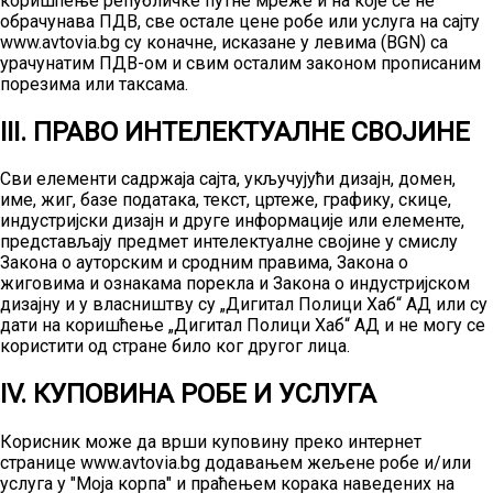
коришћење републичке путне мреже и на које се не
обрачунава ПДВ, све остале цене робе или услуга на сајту
www.avtovia.bg су коначне, исказане у левима (BGN) са
урачунатим ПДВ-ом и свим осталим законом прописаним
порезима или таксама.
III. ПРАВО ИНТЕЛЕКТУАЛНЕ СВОЈИНЕ
Сви елементи садржаја сајта, укључујући дизајн, домен,
име, жиг, базе података, текст, цртеже, графику, скице,
индустријски дизајн и друге информације или елементе,
представљају предмет интелектуалне својине у смислу
Закона о ауторским и сродним правима, Закона о
жиговима и ознакама порекла и Закона о индустријском
дизајну и у власништву су „Дигитал Полици Хаб“ АД или су
дати на коришћење „Дигитал Полици Хаб“ АД и не могу се
користити од стране било ког другог лица.
IV. КУПОВИНА РОБЕ И УСЛУГА
Корисник може да врши куповину преко интернет
странице www.avtovia.bg додавањем жељене робе и/или
услуга у "Моја корпа" и праћењем корака наведених на