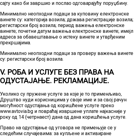
сајту како би завршио и послао одговарајућу поруџбину.
Минимално неопходни подаци за куповину електронске
винете су: категорија возила; држава регистрације возила;
регистарски број возила; период важења електронске
винете; почетни датум важења електронске винете; имејл
адреса за обавештавање о истеку винете и утврђеним
прекршајима.
Минимално неопходни подаци за проверу важења винете
су: регистарски број возила.
V. РОБА И УСЛУГЕ БЕЗ ПРАВА НА
ОДУСТАЈАЊЕ. РЕКЛАМАЦИЈЕ.
Уколико су пружене услуге за које је то применљиво,
Друштво нуди корисницима у своје име и за свој рачун
могућност одустајања од коришћене услуге преко
www.avtovia.bg и повраћај извршене уплате најкасније у
року од 14 (четрнаест) дана од дана коришћења услуге.
Право на одустајање од уговора не примењује се у
следећим случајевима: за купљене и активиране