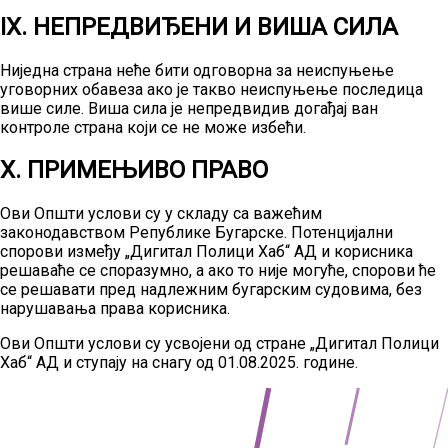
IX. НЕПРЕДВИЂЕНИ И ВИША СИЛА
Ниједна страна неће бити одговорна за неиспуњење
уговорних обавеза ако је такво неиспуњење последица
више силе. Виша сила је непредвидив догађај ван
контроле страна који се не може избећи.
X. ПРИМЕЊИВО ПРАВО
Ови Општи услови су у складу са важећим
законодавством Републике Бугарске. Потенцијални
спорови између „Дигитал Полици Хаб“ АД и корисника
решаваће се споразумно, а ако то није могуће, спорови ће
се решавати пред надлежним бугарским судовима, без
нарушавања права корисника.
Ови Општи услови су усвојени од стране „Дигитал Полици
Хаб“ АД и ступају на снагу од 01.08.2025. године.