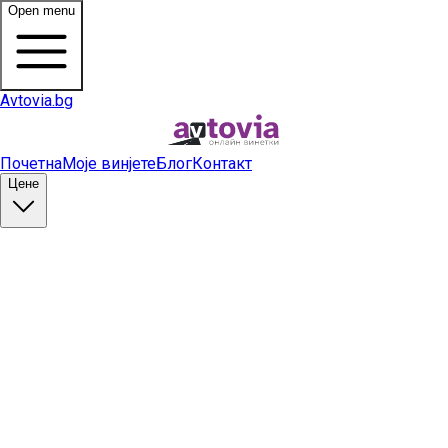
Open menu
Avtovia.bg
Почетна
Моје винјете
Блог
Контакт
Цене
Купи винету