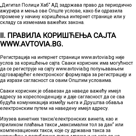
„Дигитал Полици Хаб“ АД задржава право да периодично
ажурира и мења ове Опште услове, како би одразила
промене у начину коришћења интернет странице или у
складу са изменама важећих закона.
II. ПРАВИЛА КОРИШЋЕЊА САЈТА
WWW.AVTOVIA.BG.
Регистрација на интернет страници www.avtovia.bg није
услов за коришћење сајта. Сваки корисник има могућност
да се региструје на сајту www.avtovia.bg попуњавањем
одговарајућег електронског формулара за регистрацију и
да изрази сагласност са овим Општим условима.
Сваки корисник је обавезан да наведе важећу имејл
адресу за кореспонденцију и даје сагласност да се сва
будућа комуникација између њега и Друштва обавља
електронским путем на наведену имејл адресу.
Изузев винетних такси/електронских винета, као и
приликом плаћања такси „максимални тол за дан“ или
компензационих такси, које су државна такса за