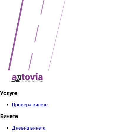
Услуге
Провера винете
Винете
Дневна винета