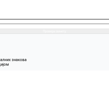
Провери винету
јалних знакова
цијом