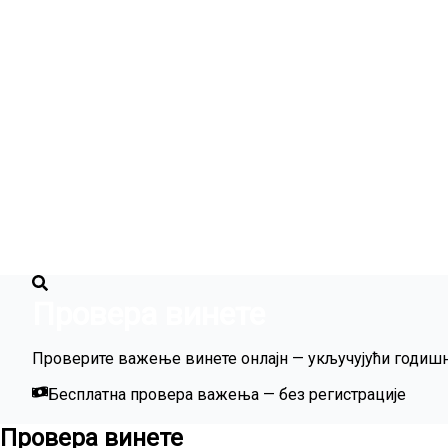
Провера винете
Проверите важење винете онлајн — укључујући годишњ
Бесплатна провера важења — без регистрације
Провера винете