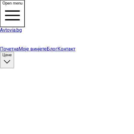
Open menu
Avtovia.bg
Почетна
Моје винјете
Блог
Контакт
Цене
Купи винету