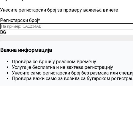
Унесите регистарски број за проверу важења винете
Регистарски број*
BG
Важна информација
Провера се врши у реалном времену
Услуга је бесплатна и не захтева регистрацију
Унесите само регистарски број без размака или специ
Провера важи само за возила са бугарском регистра
Купи винету