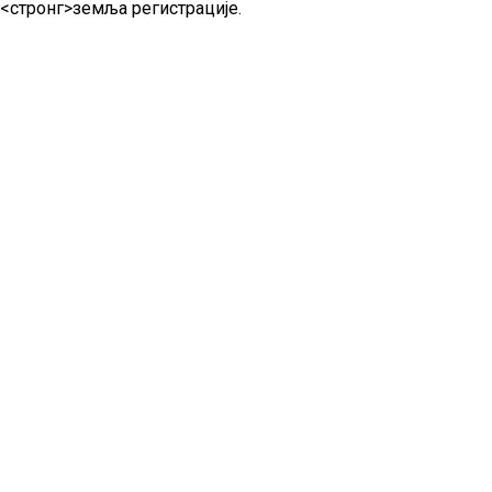
<стронг>земља регистрације
.