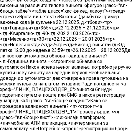
важења за различите типове вињета
<фигуре цласс="вп-
блоцк-табле"><табле цласс="хас-фикед-лаиоут"><тхеад>
<тр><тх>Врста вињете
<тх>Важење (дана)
<тх>Пример
важења када је купљена 22.12.2025. д.
<тбоди><тр>
<тд>Годишњи
<тд>365
<тд>22.12.2025 – 21.12.2026
<тр>
<тд>Квартално
<тд>90
<тд>202 21.03.2026
<тр>
<тд>Месечно
<тд>30
<тд>22.12.2025 – 20.01.2026
<тр>
<тд>Недељно
<тд>7
<тд>7
<тр><тд>Викенд вињета
<тд>Од
петка 12:00 до недеље 23:59
<тд>26.12.2025 – 28.12.2025
Да
ли постоји аутоматска обнова годишње вињете?
<п>Годишња вињета –<стронг>не обнавља се
аутоматски
.Након истека њеног важења, потребно је ручно
купити нову вињету за наредни период.Необнављање
доводи до аутоматског деактивирања права путовања на
мрежи путева са наплатом путарине.Ради погодности, <а
хреф="ЛИНК_ПЛАЦЕХОЛДЕР_0">винетка.бг
нуди
подсетник путем е-поште или СМС-а након регистрације
унапред.
<х4 цласс="вп-блоцк-хеадинг">Како се
проверава валидност вињете?
<п><стронг><а
хреф="ЛИНК_ПЛАЦЕХОЛДЕР_1">Проверу врши
:
<ул
цласс="вп-блоцк-лист"> <ли>онлајн платформе;
<ли>мобилна АПИ апликација;
<ли>терминали за
самонаплату.
<п>Потребно: <стронг>регистрациони број
и