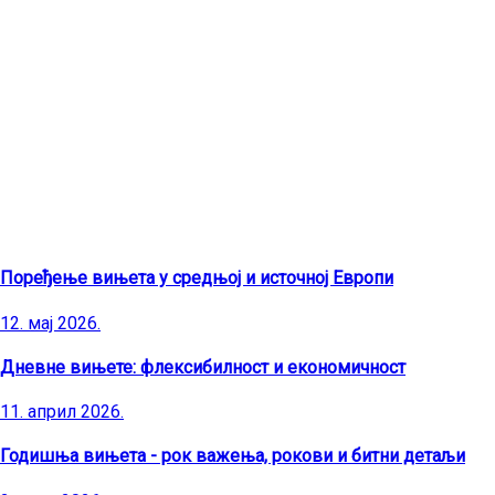
Најновији чланци
Поређење вињета у средњој и источној Европи
12. мај 2026.
Дневне вињете: флексибилност и економичност
11. април 2026.
Годишња вињета - рок важења, рокови и битни детаљи