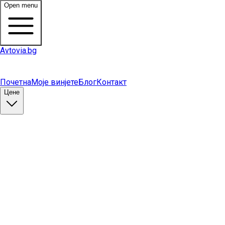
Open menu
Avtovia.bg
Почетна
Моје винјете
Блог
Контакт
Цене
Купи винету