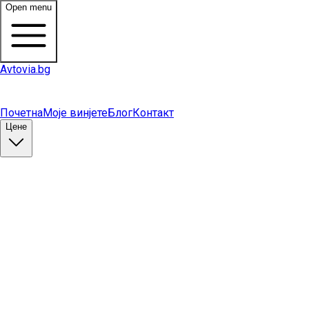
Open menu
Avtovia.bg
Почетна
Моје винјете
Блог
Контакт
Цене
Купи винету