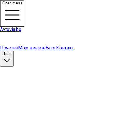
Open menu
Avtovia.bg
Почетна
Моје винјете
Блог
Контакт
Цене
Купи винету