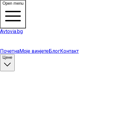
Open menu
Avtovia.bg
Почетна
Моје винјете
Блог
Контакт
Цене
Купи винету