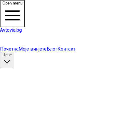
Open menu
Avtovia.bg
Почетна
Моје винјете
Блог
Контакт
Цене
Купи винету